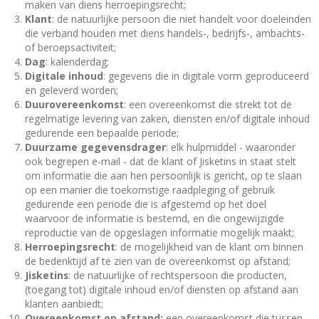
maken van diens herroepingsrecht;
K
lant
: de natuurlijke persoon die niet handelt voor doeleinden
die verband houden met diens handels-, bedrijfs-, ambachts-
of beroepsactiviteit;
Dag
: kalenderdag;
Digitale inhoud
: gegevens die in digitale vorm geproduceerd
en geleverd worden;
Duurovereenkomst
: een overeenkomst die strekt tot de
regelmatige levering van zaken, diensten en/of digitale inhoud
gedurende een bepaalde periode;
Duurzame gegevensdrager
: elk hulpmiddel - waaronder
ook begrepen e-mail - dat de klant of Jisketins in staat stelt
om informatie die aan hen persoonlijk is gericht, op te slaan
op een manier die toekomstige raadpleging of gebruik
gedurende een periode die is afgestemd op het doel
waarvoor de informatie is bestemd, en die ongewijzigde
reproductie van de opgeslagen informatie mogelijk maakt;
Herroepingsrecht
: de mogelijkheid van de klant om binnen
de bedenktijd af te zien van de overeenkomst op afstand;
Jisketins
: de natuurlijke of rechtspersoon die producten,
(toegang tot) digitale inhoud en/of diensten op afstand aan
klanten aanbiedt;
Overeenkomst op afstand:
een overeenkomst die tussen