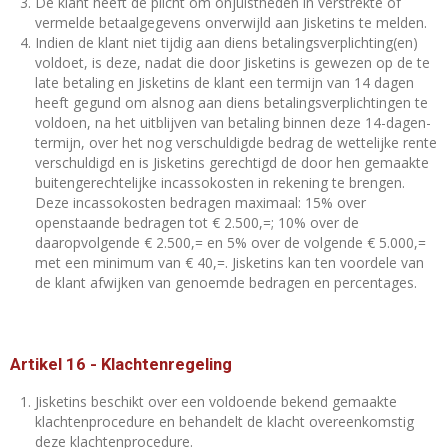
De klant heeft de plicht om onjuistheden in verstrekte of
vermelde betaalgegevens onverwijld aan Jisketins te melden.
Indien de klant niet tijdig aan diens betalingsverplichting(en)
voldoet, is deze, nadat die door Jisketins is gewezen op de te
late betaling en Jisketins de klant een termijn van 14 dagen
heeft gegund om alsnog aan diens betalingsverplichtingen te
voldoen, na het uitblijven van betaling binnen deze 14-dagen-
termijn, over het nog verschuldigde bedrag de wettelijke rente
verschuldigd en is Jisketins gerechtigd de door hen gemaakte
buitengerechtelijke incassokosten in rekening te brengen.
Deze incassokosten bedragen maximaal: 15% over
openstaande bedragen tot € 2.500,=; 10% over de
daaropvolgende € 2.500,= en 5% over de volgende € 5.000,=
met een minimum van € 40,=. Jisketins kan ten voordele van
de klant afwijken van genoemde bedragen en percentages.
Artikel 16
-
Klachtenregeling
Jisketins beschikt over een voldoende bekend gemaakte
klachtenprocedure en behandelt de klacht overeenkomstig
deze klachtenprocedure.