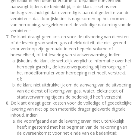
gemaakt in een beperkt volume of bepaalde hoeveelheid
aanvangt tijdens de bedenktijd, is de klant Jisketins een
bedrag verschuldigd dat evenredig is aan dat gedeelte van de
verbintenis dat door Jisketins is nagekomen op het moment
van herroeping, vergeleken met de volledige nakoming van de
verbintenis.
De klant draagt geen kosten voor de uitvoering van diensten
of de levering van water, gas of elektriciteit, die niet gereed
voor verkoop zijn gemaakt in een beperkt volume of
hoeveelheid, of tot levering van stadsverwarming, indien:
Jisketins de klant de wettelijk verplichte informatie over het
herroepingsrecht, de kostenvergoeding bij herroeping of
het modelformulier voor herroeping niet heeft verstrekt,
of;
de klant niet uitdrukkelijk om de aanvang van de uitvoering
van de dienst of levering van gas, water, elektriciteit of
stadsverwarming tijdens de bedenktijd heeft verzocht.
De klant draagt geen kosten voor de volledige of gedeeltelijke
levering van niet op een materiële drager geleverde digitale
inhoud, indien:
die voorafgaand aan de levering ervan niet uitdrukkelijk
heeft ingestemd met het beginnen van de nakoming van
de overeenkomst voor het einde van de bedenktijd;