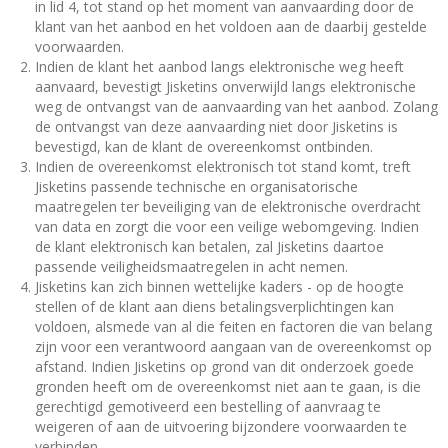
in lid 4, tot stand op het moment van aanvaarding door de
klant van het aanbod en het voldoen aan de daarbij gestelde
voorwaarden.
Indien de klant het aanbod langs elektronische weg heeft
aanvaard, bevestigt Jisketins onverwijld langs elektronische
weg de ontvangst van de aanvaarding van het aanbod. Zolang
de ontvangst van deze aanvaarding niet door Jisketins is
bevestigd, kan de klant de overeenkomst ontbinden.
Indien de overeenkomst elektronisch tot stand komt, treft
Jisketins passende technische en organisatorische
maatregelen ter beveiliging van de elektronische overdracht
van data en zorgt die voor een veilige webomgeving. Indien
de klant elektronisch kan betalen, zal Jisketins daartoe
passende veiligheidsmaatregelen in acht nemen.
Jisketins kan zich binnen wettelijke kaders - op de hoogte
stellen of de klant aan diens betalingsverplichtingen kan
voldoen, alsmede van al die feiten en factoren die van belang
zijn voor een verantwoord aangaan van de overeenkomst op
afstand. Indien Jisketins op grond van dit onderzoek goede
gronden heeft om de overeenkomst niet aan te gaan, is die
gerechtigd gemotiveerd een bestelling of aanvraag te
weigeren of aan de uitvoering bijzondere voorwaarden te
verbinden.